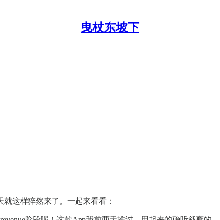
曳杖东坡下
天就这样猝然来了。一起来看看：
re-revenue阶段呢！这款App我前两天推过，用起来的确听舒爽的