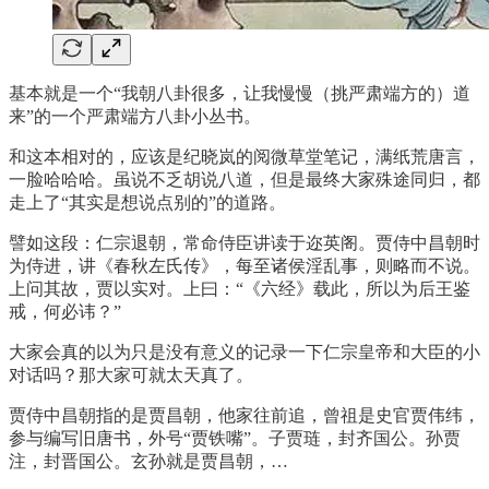
基本就是一个“我朝八卦很多，让我慢慢（挑严肃端方的）道
来”的一个严肃端方八卦小丛书。
和这本相对的，应该是纪晓岚的阅微草堂笔记，满纸荒唐言，
一脸哈哈哈。虽说不乏胡说八道，但是最终大家殊途同归，都
走上了“其实是想说点别的”的道路。
譬如这段：仁宗退朝，常命侍臣讲读于迩英阁。贾侍中昌朝时
为侍进，讲《春秋左氏传》，每至诸侯淫乱事，则略而不说。
上问其故，贾以实对。上曰：“《六经》载此，所以为后王鉴
戒，何必讳？”
大家会真的以为只是没有意义的记录一下仁宗皇帝和大臣的小
对话吗？那大家可就太天真了。
贾侍中昌朝指的是贾昌朝，他家往前追，曾祖是史官贾伟纬，
参与编写旧唐书，外号“贾铁嘴”。子贾琏，封齐国公。孙贾
注，封晋国公。玄孙就是贾昌朝，…